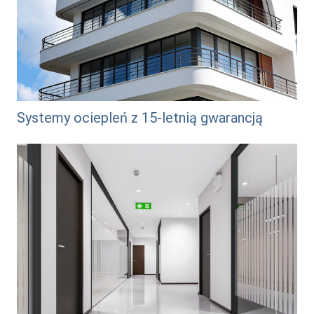
Systemy ociepleń z 15-letnią gwarancją
/system-lamperyjny-najwyzsza-odpornosc-na-
szorowanie