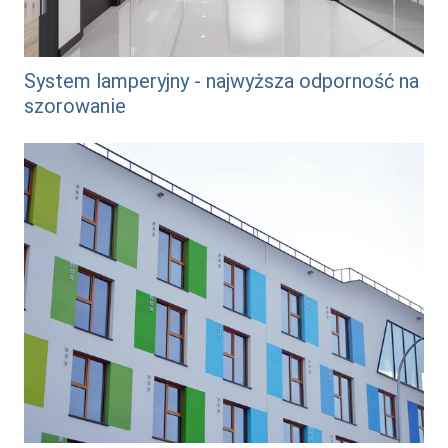
System lamperyjny - najwyższa odporność na
szorowanie
/system-do-ochrony-przeciwkorozyjnej-zelbetu