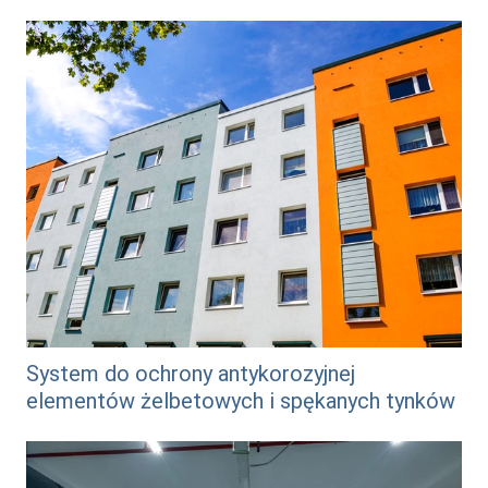
/system-do-ochrony-antykorozyjnej-elementow-
zelbetowych-i-spekanych-tynkow
System do ochrony antykorozyjnej
elementów żelbetowych i spękanych tynków
/system-garazowy-dekoral-professional-akrys-
3000-sdg