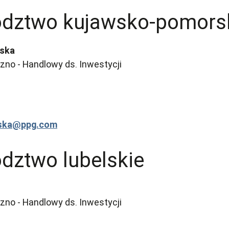
dztwo kujawsko-pomors
lska
no - Handlowy ds. Inwestycji
ska@ppg.com
dztwo lubelskie
no - Handlowy ds. Inwestycji