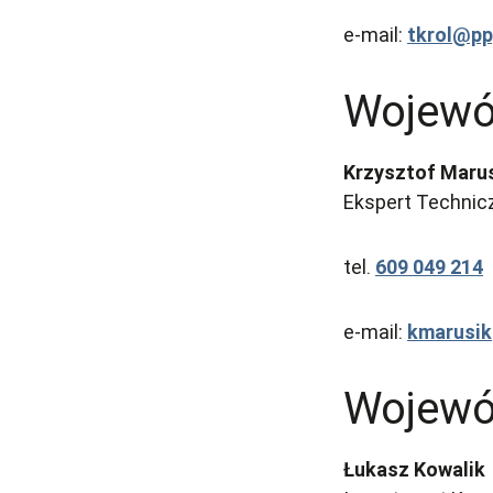
e-mail:
tkrol@p
Wojewó
Krzysztof Maru
Ekspert Technicz
tel.
609 049 214
e-mail:
kmarusi
Wojewó
Łukasz Kowalik