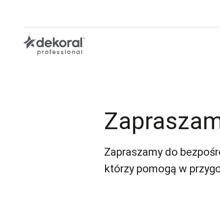
Przejdź
do
głównej
treści
Zapraszam
Zapraszamy do bezpośr
którzy pomogą w przygo