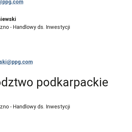
i@ppg.com
niewski
no - Handlowy ds. Inwestycji
wski@ppg.com
dztwo podkarpackie
no - Handlowy ds. Inwestycji