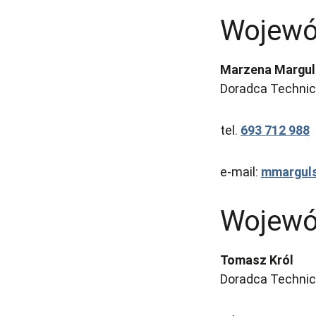
Wojewó
Marzena Margu
Doradca Technicz
tel.
693 712 988
e-mail:
mmargul
Wojewó
Tomasz Król
Doradca Technicz