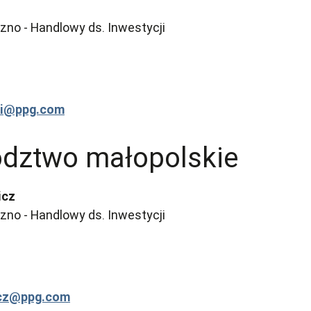
no - Handlowy ds. Inwestycji
ki@ppg.com
dztwo małopolskie
icz
no - Handlowy ds. Inwestycji
icz@ppg.com