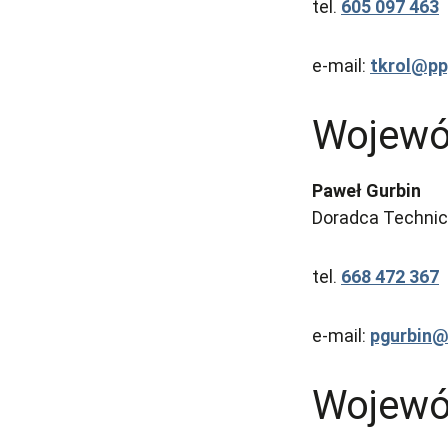
tel.
605 097 463
e-mail:
tkrol@p
Wojewó
Paweł Gurbin
Doradca Technicz
tel.
668 472 367
e-mail:
pgurbin
Wojewó