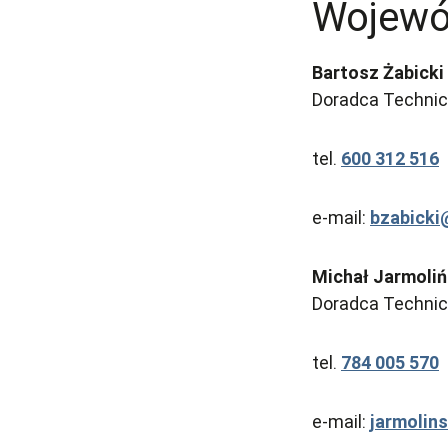
Wojewó
Bartosz Żabicki
Doradca Technicz
tel.
600 312 516
e-mail:
bzabick
Michał Jarmoliń
Doradca Technicz
tel.
784 005 570
e-mail:
jarmolin