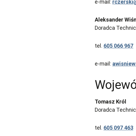
e-mail:
rczersk
Aleksander Wiś
Doradca Technicz
tel.
605 066 967
e-mail:
awisnie
Wojewó
Tomasz Król
Doradca Technicz
tel.
605 097 463