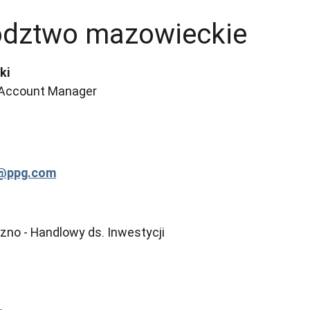
dztwo mazowieckie
ki
 Account Manager
i@ppg.com
no - Handlowy ds. Inwestycji