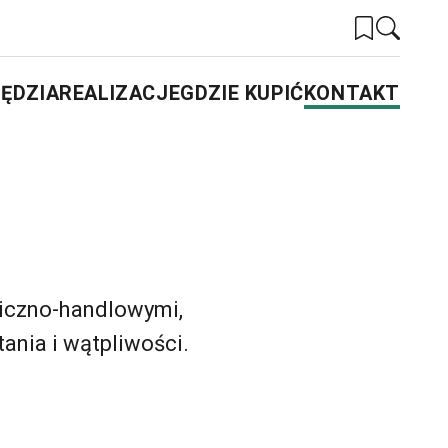
ĘDZIA
REALIZACJE
GDZIE KUPIĆ
KONTAKT
iczno-handlowymi,
ania i wątpliwości.