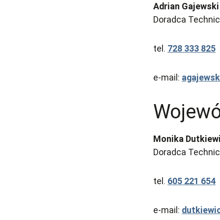
Adrian Gajewski
Doradca Technicz
tel.
728 333 825
e-mail:
agajews
Wojewó
Monika Dutkiew
Doradca Technicz
tel.
605 221 654
e-mail:
dutkiew