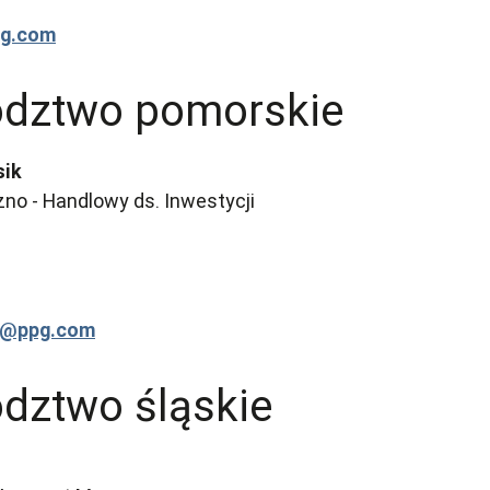
pg.com
dztwo pomorskie
sik
no - Handlowy ds. Inwestycji
k@ppg.com
dztwo śląskie