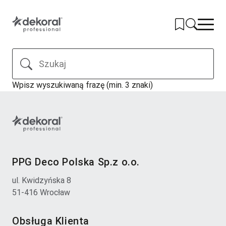
Przejdź
do
głównej
treści
PRODUKTY
Wpisz wyszukiwaną frazę (min. 3 znaki)
SYSTEMY
KOLORY
NARZĘDZIA
REALIZACJE
PPG Deco Polska Sp.z o.o.
GDZIE KUPIĆ
ul. Kwidzyńska 8
KONTAKT
51-416 Wrocław
Obsługa Klienta