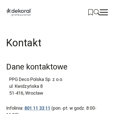
Przejdź
do
głównej
treści
PRODUKTY
Kontakt
SYSTEMY
KOLORY
NARZĘDZIA
Dane kontaktowe
REALIZACJE
PPG Deco Polska Sp. z o.o.
GDZIE KUPIĆ
ul. Kwidzyńska 8
KONTAKT
51-416, Wrocław
Infolinia:
801 11 33 11
(pon.-pt. w godz. 8:00-