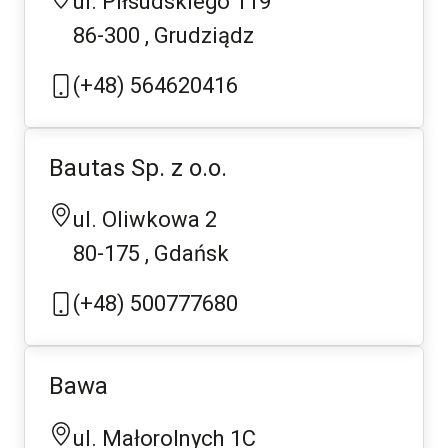
ul. Piłsudskiego 119
86-300
Grudziądz
(+48) 564620416
Bautas Sp. z o.o.
ul. Oliwkowa 2
80-175
Gdańsk
(+48) 500777680
Bawa
ul. Małorolnych 1C