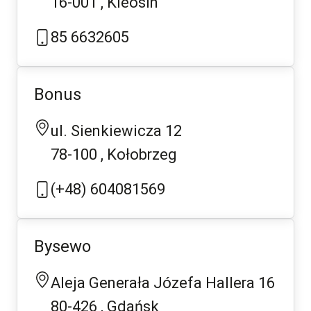
16-001
Kleosin
85 6632605
Bonus
ul. Sienkiewicza 12
78-100
Kołobrzeg
(+48) 604081569
Bysewo
Aleja Generała Józefa Hallera 16
80-426
Gdańsk