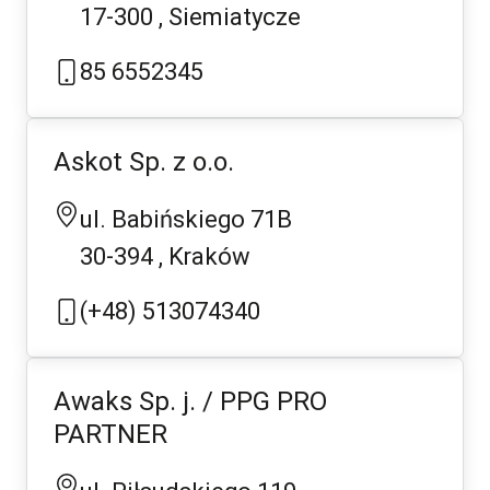
17-300
Siemiatycze
85 6552345
Askot Sp. z o.o.
ul. Babińskiego 71B
30-394
Kraków
(+48) 513074340
Awaks Sp. j. / PPG PRO
PARTNER