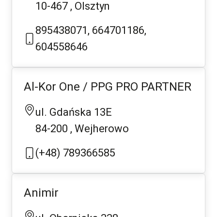
10-467
Olsztyn
895438071, 664701186,
604558646
Al-Kor One / PPG PRO PARTNER
ul. Gdańska 13E
84-200
Wejherowo
(+48) 789366585
Animir