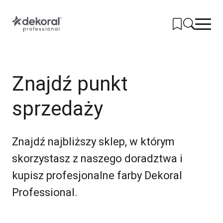
Przejdź
do
głównej
treści
PRODUKTY
Znajdź punkt
SYSTEMY
sprzedaży
KOLORY
NARZĘDZIA
Znajdź najbliższy sklep, w którym
REALIZACJE
skorzystasz z naszego doradztwa i
GDZIE KUPIĆ
kupisz profesjonalne farby Dekoral
KONTAKT
Professional.