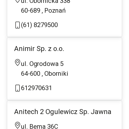
ul. Obornicka 338
60-689
Poznań
(61) 8279500
Animir Sp. z o.o.
ul. Ogrodowa 5
64-600
Oborniki
612970631
Anitech 2 Ogulewicz Sp. Jawna
ul. Bema 36C