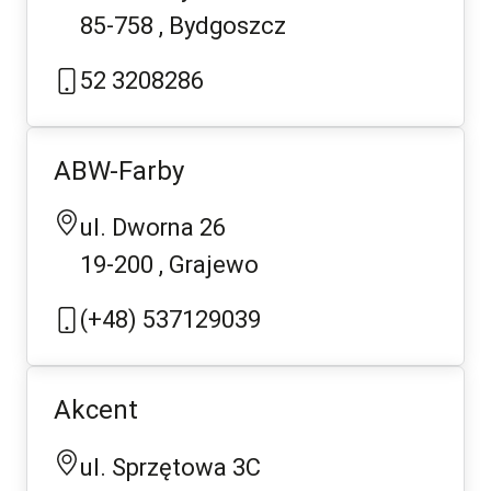
85-758
Bydgoszcz
52 3208286
ABW-Farby
ul. Dworna 26
19-200
Grajewo
(+48) 537129039
Akcent
ul. Sprzętowa 3C