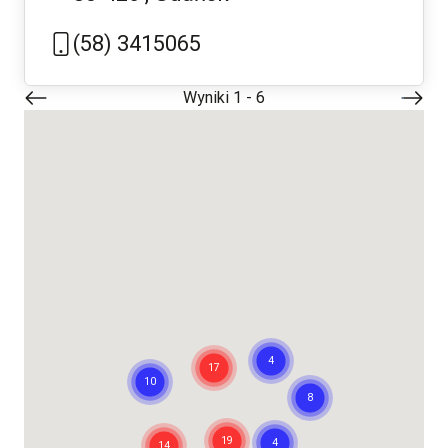
(58) 3415065
Pagination
Wyniki 1 - 6
Next
›
page