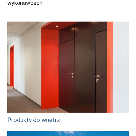
wykonawcach.
/produkty-do-wnetrz
Produkty do wnętrz
/systemy-ocieplen