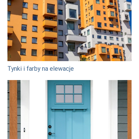
Tynki i farby na elewacje
/emalie-do-drewna-i-metalu