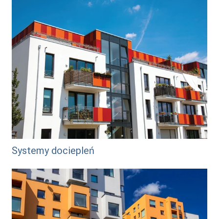
Systemy dociepleń
/tynki-i-farby-na-elewacje