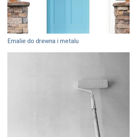
Emalie do drewna i metalu
/srodki-gruntujace-i-impregnujace