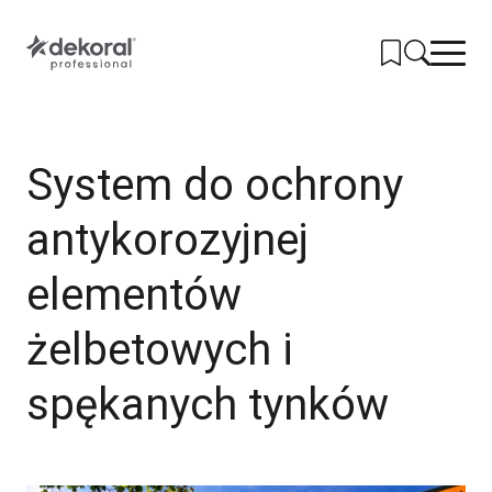
Przejdź
do
głównej
treści
PRODUKTY
System do ochrony
SYSTEMY
antykorozyjnej
KOLORY
NARZĘDZIA
elementów
REALIZACJE
żelbetowych i
GDZIE KUPIĆ
spękanych tynków
KONTAKT