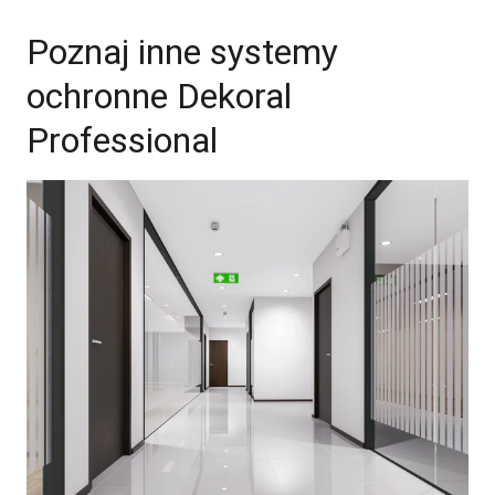
Poznaj inne systemy
ochronne Dekoral
Professional
/system-lamperyjny-najwyzsza-odpornosc-na-
szorowanie