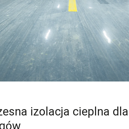
sna izolacja cieplna dla
ngów