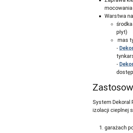
mocowania p
Warstwa na
środka
płyt)
mas ty
-
Dekor
tynkar
-
Dekor
dostęp
Zastosow
System Dekoral 
izolacji cieplnej
garażach p