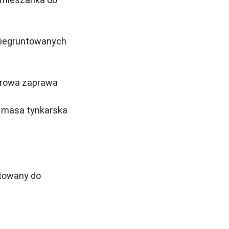
niegruntowanych
erowa zaprawa
a masa tynkarska
ktowany do