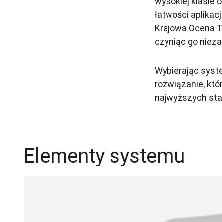
wysokiej klasie
łatwości aplikac
Krajowa Ocena T
czyniąc go niez
Wybierając syst
rozwiązanie, któ
najwyższych st
Elementy systemu