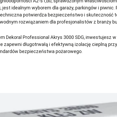
 ognioodporności A2-s1,d0, sprawdzonym właściwościom
ji, jest idealnym wyborem dla garaży, parkingów i piwnic
echniczna potwierdza bezpieczeństwo i skuteczność t
awodnym rozwiązaniem dla profesjonalistów z branży b
em Dekoral Professional Akrys 3000 SDG, inwestujesz 
re zapewni długotrwałą i efektywną izolację cieplną pr
andardów bezpieczeństwa pożarowego.