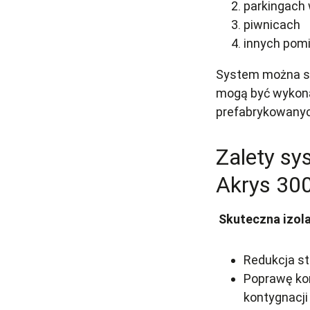
parkingach
piwnicach
innych pom
System można st
mogą być wykona
prefabrykowanyc
Zalety sy
Akrys 30
Skuteczna izola
Redukcja st
Poprawę ko
kontygnacji