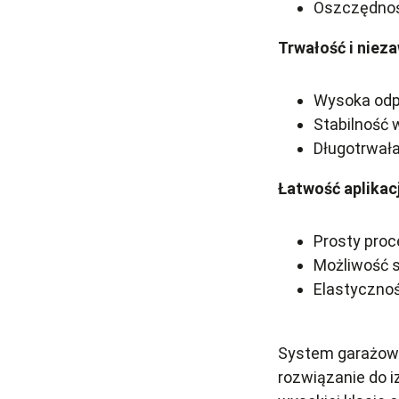
Oszczędnoś
Trwałość i niez
Wysoka odp
Stabilność 
Długotrwał
Łatwość aplikacj
Prosty pro
Możliwość 
Elastycznoś
System garażowy
rozwiązanie do i