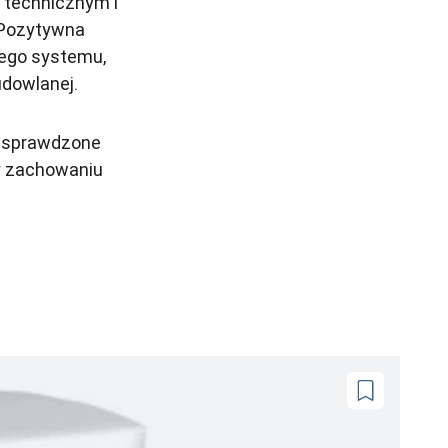
 technicznym i
. Pozytywna
ego systemu,
udowlanej.
w sprawdzone
zy zachowaniu
Dodaj
do
ulubionych