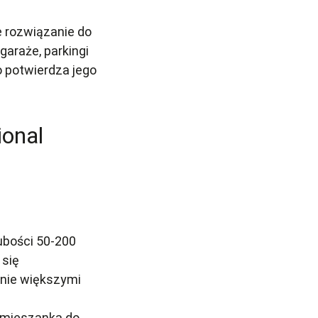
 rozwiązanie do
garaże, parkingi
 potwierdza jego
ional
ubości 50-200
 się
nie większymi
 mieszanka do