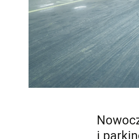
Nowocze
i parki