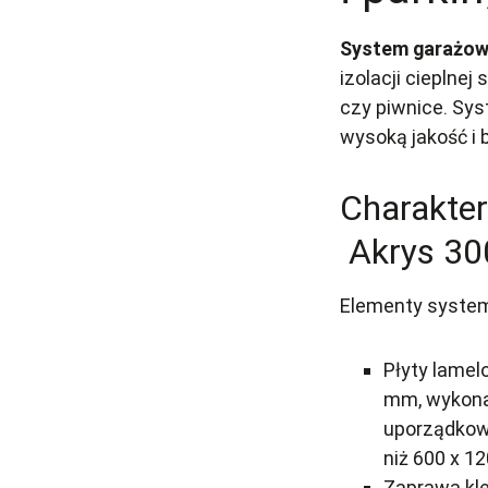
System garażowy
izolacji cieplne
czy piwnice. Sy
wysoką jakość i
Charakter
Akrys 30
Elementy syste
Płyty lamel
mm, wykonan
uporządkow
niż 600 x 1
Zaprawa kl