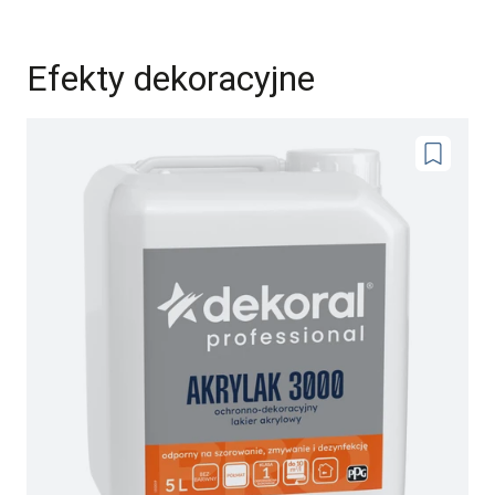
Efekty dekoracyjne
Dodaj
do
ulubionyc